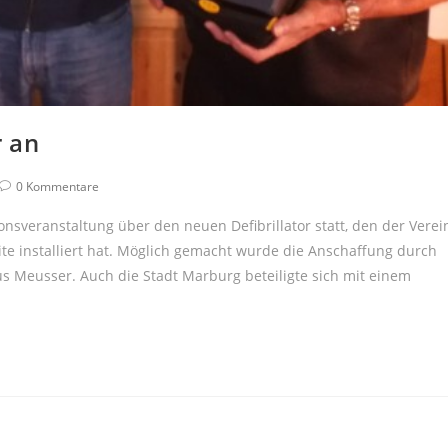
r an
Beitrags-
0 Kommentare
Kommentare:
sveranstaltung über den neuen Defibrillator statt, den der Verei
te installiert hat. Möglich gemacht wurde die Anschaffung durch
s Meusser. Auch die Stadt Marburg beteiligte sich mit einem